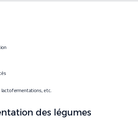
tion
tés
 lactofermentations, etc.
entation des légumes